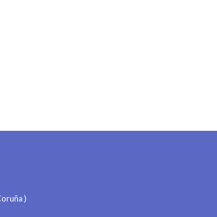
oruña )