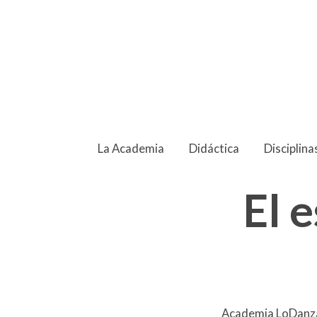
La Academia
Didáctica
Disciplina
El 
Academia LoDanzas 