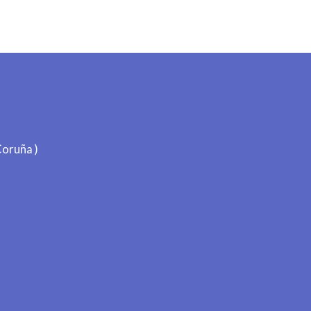
oruña )